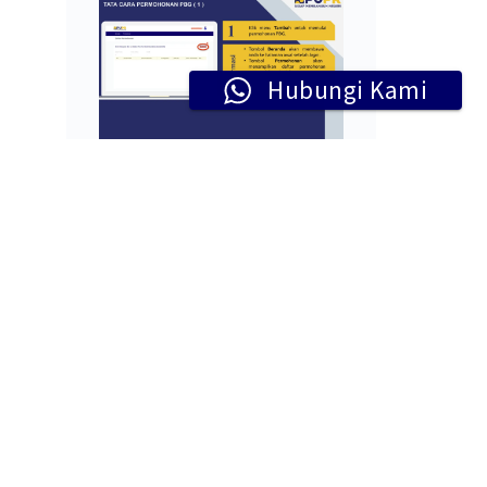
Hubungi Kami
Cara Mengurus PBG
Online: Panduan Lengkap
untuk Memperoleh Izin
Pembangunan Gedung
November 27, 2024
ahwa
 dan