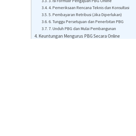
3. Isi Formulir Pengajuan PBG Online
4. Pemeriksaan Rencana Teknis dan Konsultasi
5. Pembayaran Retribusi (Jika Diperlukan)
6. Tunggu Persetujuan dan Penerbitan PBG
7. Unduh PBG dan Mulai Pembangunan
Keuntungan Mengurus PBG Secara Online
Peran Konsultan PBG dalam Proses Pengajuan
Kesimpulan
Apa Itu PBG?
Persetujuan Bangunan Gedung (PBG)
adalah
sebuah bangunan dibangun sesuai dengan stand
dapat diterbitkan untuk berbagai keperluan, se
Membangun bangunan baru
Merenovasi bangunan yang sudah ada
Mengubah atau memperluas bangunan yang 