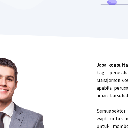
Jasa konsult
bagi perusah
Manajemen Kese
apabila perus
aman dan sehat
Semua sektor i
wajib untuk m
untuk membe