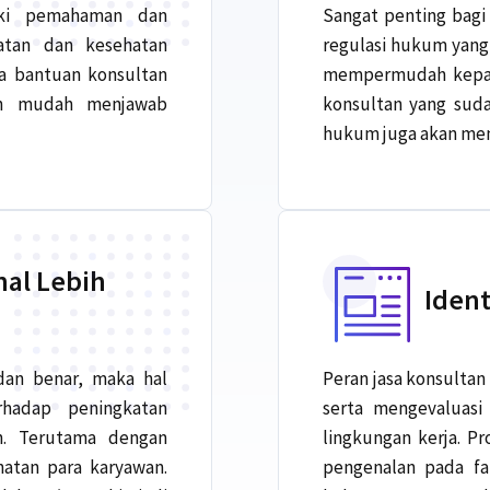
iki pemahaman dan
Sangat penting bagi
atan dan kesehatan
regulasi hukum yang
a bantuan konsultan
mempermudah kepatu
ih mudah menjawab
konsultan yang suda
hukum juga akan meng
nal Lebih
Ident
dan benar, maka hal
Peran jasa konsultan
rhadap peningkatan
serta mengevaluasi r
en. Terutama dengan
lingkungan kerja. P
atan para karyawan.
pengenalan pada fa